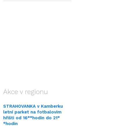
Akce v regionu
STRAHOVANKA v Kamberku
letní parket na fotbalovim
hřišti od 16°°hodin do 21°
°hodin