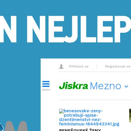
Přihlásit se
Registrovat se
Mezno
MENU
BENEŠOVSKÉ ŽENY