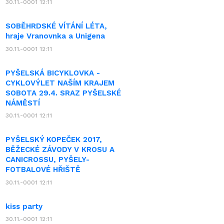
30.11.-0001 12:11
SOBĚHRDSKÉ VÍTÁNÍ LÉTA,
hraje Vranovnka a Unigena
30.11.-0001 12:11
PYŠELSKÁ BICYKLOVKA -
CYKLOVÝLET NAŠÍM KRAJEM
SOBOTA 29.4. SRAZ PYŠELSKÉ
NÁMĚSTÍ
30.11.-0001 12:11
PYŠELSKÝ KOPEČEK 2017,
BĚŽECKÉ ZÁVODY V KROSU A
CANICROSSU, PYŠELY-
FOTBALOVÉ HŘIŠTĚ
30.11.-0001 12:11
kiss party
30.11.-0001 12:11