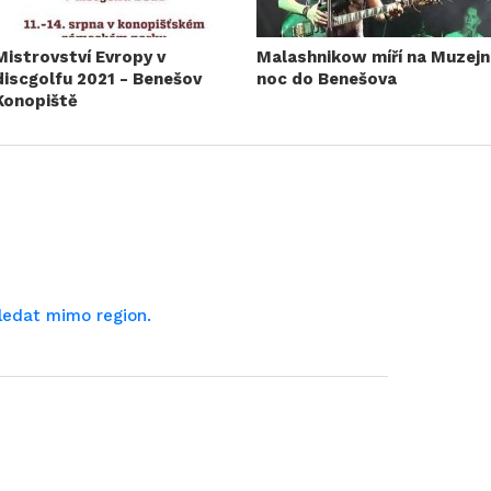
Mistrovství Evropy v
Malashnikow míří na Muzejn
discgolfu 2021 - Benešov
noc do Benešova
Konopiště
ledat mimo region.