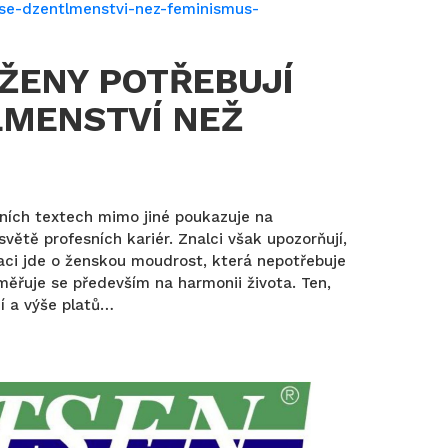
ŽENY POTŘEBUJÍ
LMENSTVÍ NEŽ
ních textech mimo jiné poukazuje na
větě profesních kariér. Znalci však upozorňují,
aci jde o ženskou moudrost, která nepotřebuje
měřuje se především na harmonii života. Ten,
í a výše platů…